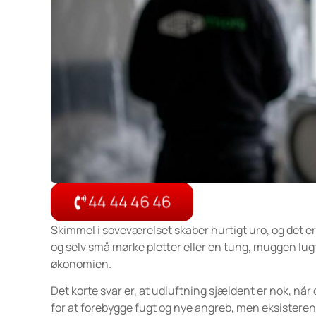
44 44 46 46
Skimmel i soveværelset skaber hurtigt uro, og det er 
og selv små mørke pletter eller en tung, muggen lu
økonomien.
Det korte svar er, at udluftning sjældent er nok, når
for at forebygge fugt og nye angreb, men eksistere