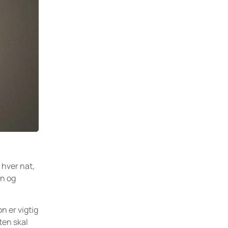
 hver nat,
en og
n er vigtig
ten skal