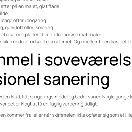
etter på en malet, glat flade
ilde
ilbage efter rengøring
 gulv, loft eller isolering
træbaserede plader eller andre porøse materialer
 risikerer du at udsætte problemet. Og i mellemtiden kan det br
mmel i soveværel
ionel sanering
d en klud, lidt rengøringsmiddel og bedre vaner. Nogle gange 
or det er klogt at få en faglig vurdering tidligt.
en kommer fra, eller når skimmelen ikke opfører sig som et lill