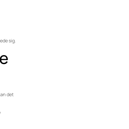
ede sig.
se
kan det
e