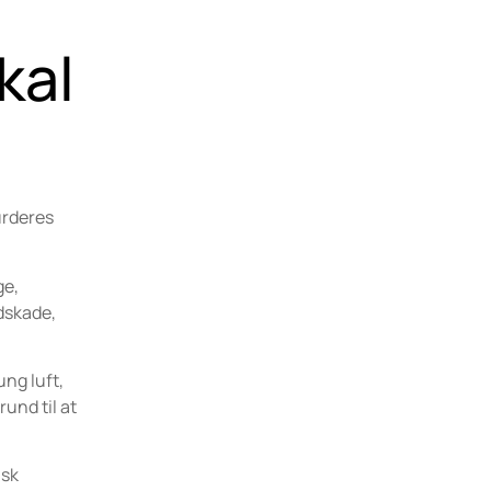
kal
urderes
ge,
ndskade,
ng luft,
und til at
isk