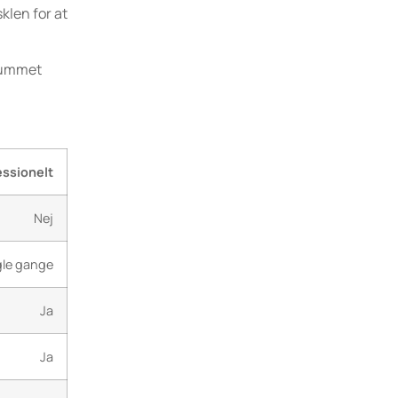
klen for at
 rummet
essionelt
Nej
le gange
Ja
Ja