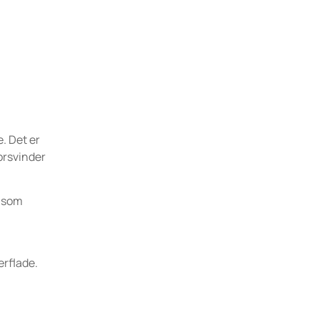
. Det er
orsvinder
e som
,
erflade.