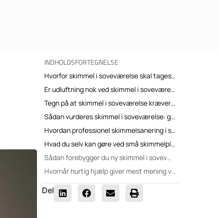
INDHOLDSFORTEGNELSE
Hvorfor skimmel i soveværelse skal tages alvorligt
Er udluftning nok ved skimmel i soveværelse?
Tegn på at skimmel i soveværelse kræver professionel sanering
Sådan vurderes skimmel i soveværelse: gør-det-selv eller fagfolk?
Hvordan professionel skimmelsanering i soveværelse typisk foregår
Hvad du selv kan gøre ved små skimmelpletter i soveværelse
Sådan forebygger du ny skimmel i soveværelset
Hvornår hurtig hjælp giver mest mening ved skimmel i soveværelse
Del