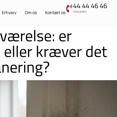
44 44 46 46
Hovednr.
Erhverv
Om os
Kontakt os
værelse: er
 eller kræver det
anering?