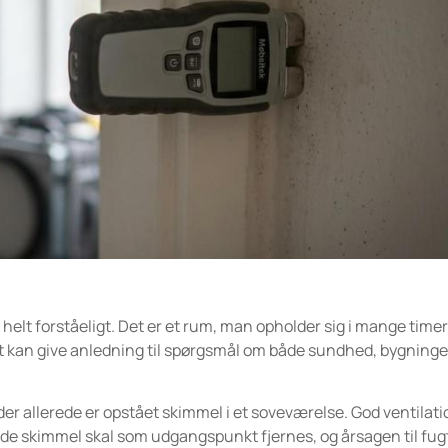
helt forståeligt. Det er et rum, man opholder sig i mange timer
gt kan give anledning til spørgsmål om både sundhed, bygning
 der allerede er opstået skimmel i et soveværelse. God ventilatio
nde skimmel skal som udgangspunkt fjernes, og årsagen til fug