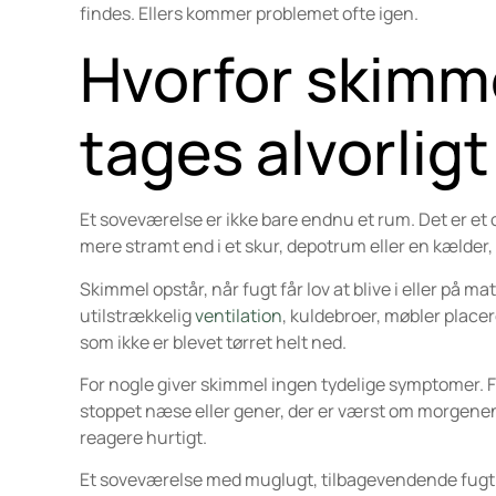
findes. Ellers kommer problemet ofte igen.
Hvorfor skimme
tages alvorligt
Et soveværelse er ikke bare endnu et rum. Det er et
mere stramt end i et skur, depotrum eller en kælder
Skimmel opstår, når fugt får lov at blive i eller på
utilstrækkelig
ventilation
, kuldebroer, møbler place
som ikke er blevet tørret helt ned.
For nogle giver skimmel ingen tydelige symptomer. 
stoppet næse eller gener, der er værst om morgenen. 
reagere hurtigt.
Et soveværelse med muglugt, tilbagevendende fugt e