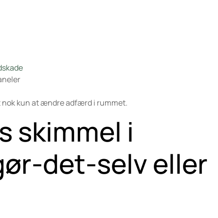
dskade
aneler
nt nok kun at ændre adfærd i rummet.
s skimmel i
ør-det-selv eller