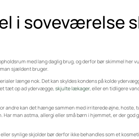
l i soveværelse s
 opholdsrum med lang daglig brug, og derfor bør skimmel her v
, man sjældent bruger.
 materialer længe nok. Det kan skyldes kondens på kolde ydervæg
ret tæt op ad ydervægge,
skjulte lækager
, eller en tidligere va
For andre kan det hænge sammen med irriterede øjne, hoste, tu
Har man astma, allergi eller små børn i hjemmet, er der god gr
ller synlige skjolder bør derfor ikke behandles som et kosmet