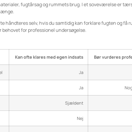
aterialer, fugtårsag og rummets brug. I et soveværelse er tærs
 længe.
 ofte håndteres selv, hvis du samtidig kan forklare fugten og få
 er behovet for professionel undersøgelse.
Kan ofte klares med egen indsats
Bør vurderes prof
el
Ja
Ja
Nog
Sjældent
Nej