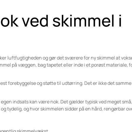
nok ved skimmel i
ker luftfugtigheden og gør det sværere for ny skimmel at vokse
mmel på væggen, bag tapetet eller inde i et porøst materiale, f
mest forebyggelse og støtte til udtørring. Det er ikke det samm
og egen indsats kan være nok. Det gælder typisk ved meget små
 og tydelig, og hvor skimmelen sidder på en hård, rengørbar ov
egentlig skimmelvækst