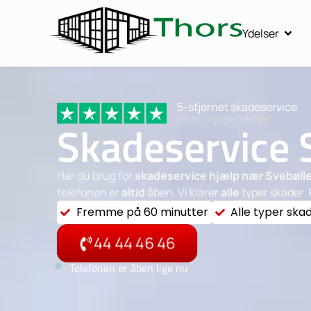
Ydelser
5-stjernet skadeservice
Du er i trygge hænder
Skadeservice 
Har du brug for
skadeservice hjælp nær Svebøll
telefonen er
altid
åben. Vi klarer
alle
typer skader. 
Fremme på 60 minutter
Alle typer ska
44 44 46 46
Telefonen er åben lige nu