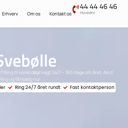
44 44 46 46
Hovednr.
Erhverv
Om os
Kontakt os
Svebølle
e
? Ring til vores døgnvagt 24/7 – 365 dage om året. Akut
Ring og få hjælp nu!
der
Ring 24/7 året rundt
Fast kontaktperson