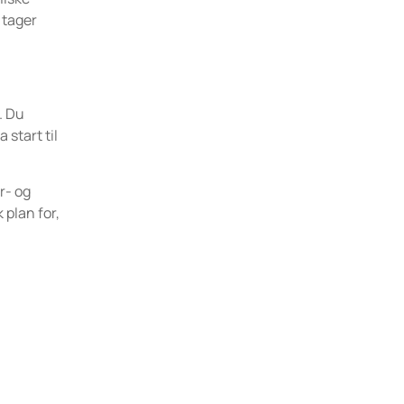
 tager
. Du
 start til
r- og
plan for,