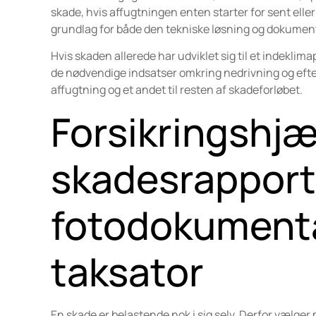
skade, hvis affugtningen enten starter for sent eller 
grundlag for både den tekniske løsning og dokumen
Hvis skaden allerede har udviklet sig til et indekl
de nødvendige indsatser omkring nedrivning og efterf
affugtning og et andet til resten af skadeforløbet.
Forsikringshjæ
skadesrapport
fotodokumenta
taksator
En skade er belastende nok i sig selv. Derfor vælger