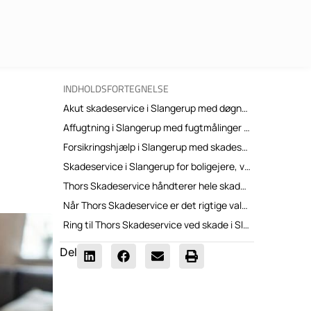
INDHOLDSFORTEGNELSE
Akut skadeservice i Slangerup med døgnvagt og hurtig udrykning
Affugtning i Slangerup med fugtmålinger og industrielt affugtningsudstyr
Forsikringshjælp i Slangerup med skadesrapport, fotodokumentation og dialog med taksator
Skadeservice i Slangerup for boligejere, virksomheder og ejendomme
Thors Skadeservice håndterer hele skadeforløbet fra første opkald til genopbygning
Når Thors Skadeservice er det rigtige valg til skadeservice i Slangerup
Ring til Thors Skadeservice ved skade i Slangerup
Del