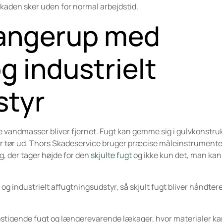
kaden sker uden for normal arbejdstid.
Slangerup med
g industrielt
styr
ge vandmasser bliver fjernet. Fugt kan gemme sig i gulvkonstru
er tør ud. Thors Skadeservice bruger præcise måleinstrumente
g, der tager højde for den
skjulte fugt
og ikke kun det, man ka
 industrielt affugtningsudstyr, så skjult fugt bliver håndter
opstigende fugt og længerevarende lækager, hvor materialer ka