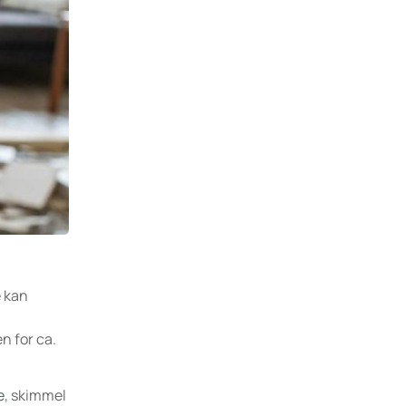
e kan
n for ca.
e
, skimmel