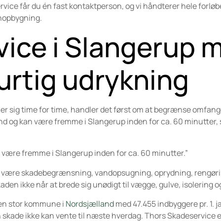
ice får du én fast kontaktperson, og vi håndterer hele forløbe
enopbygning.
vice i Slangerup 
urtig udrykning
ikler sig time for time, handler det først om at begrænse omfan
nd og kan være fremme i Slangerup inden for ca. 60 minutter, 
 være fremme i Slangerup inden for ca. 60 minutter.”
an være skadebegrænsning, vandopsugning, oprydning, rengørin
kaden ikke når at brede sig unødigt til vægge, gulve, isolering o
 en stor kommune i
Nordsjælland
med 47.455 indbyggere pr. 1. 
n skade ikke kan vente til næste hverdag. Thors Skadeservice er 