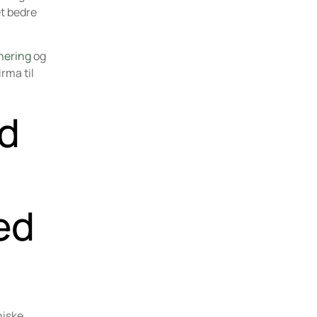
et bedre
nering
og
rma til
ed
ed
niske