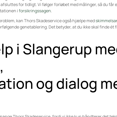
afsluttes for tidligt. Vi følger forløbet med målinger, så du får 
tationen i
forsikringssagen
.
imaproblem, kan Thors Skadeservice også hjælpe med
skimmelsa
ølgende genetablering. Det betyder, at du ikke skal finde ét fi
lp i Slangerup m
,
tion og dialog m
 mange Thors Skadeservice, fordi vi ikke kun håndterer det tek