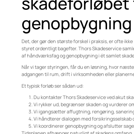
skadeforløbet f
genopbygning
Det, der gør den største forskel i praksis, er ofte i
styret ordentligt bagefter. Thors Skadeservice saml
af håndværksfag og genopbygning i ét samlet skadefo
Når vi tager styringen, får du en løsning, hvor næste
adgangen til rum, drift i virksomheden eller planerne
Et typisk forløb ser sådan ud:
Du kontakter Thors Skadeservice ved akut ska
Vi rykker ud, begrænser skaden og vurderer o
Vi igangsætter affugtning, rengøring, sanerin
Vi håndterer dialogen med forsikringsselskab o
Vi koordinerer genopbygning og afslutter sage
Tidsplanen afhænger naturligt af skadens omfang, ma