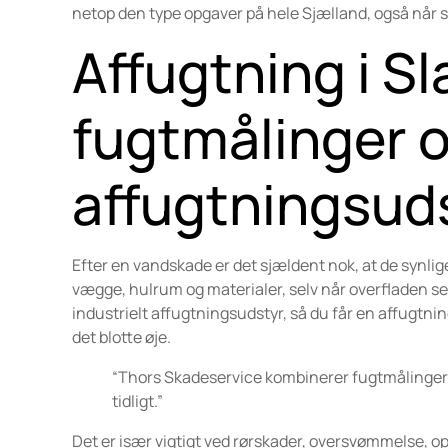
netop den type opgaver på hele Sjælland, også når s
Affugtning i 
fugtmålinger o
affugtningsud
Efter en vandskade er det sjældent nok, at de synli
vægge, hulrum og materialer, selv når overfladen s
industrielt affugtningsudstyr, så du får en affugtnin
det blotte øje.
“Thors Skadeservice kombinerer fugtmålinger og
tidligt.”
Det er især vigtigt ved rørskader, oversvømmelse, 