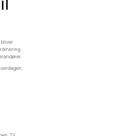
il
 bliver
ordinering
erandører.
 hverdagen,
en. Til