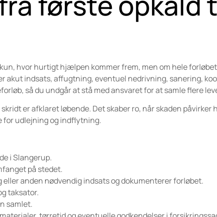
ra første opkald t
kke kun, hvor hurtigt hjælpen kommer frem, men om hele forløbet
er akut indsats, affugtning, eventuel nedrivning, sanering, ko
rløb, så du undgår at stå med ansvaret for at samle flere lev
 skridt er afklaret løbende. Det skaber ro, når skaden påvirker
 for udlejning og indflytning.
de i Slangerup.
mfanget på stedet.
g eller anden nødvendig indsats og dokumenterer forløbet.
g taksator.
n samlet.
terialer, tørretid og eventuelle godkendelser i forsikringssag