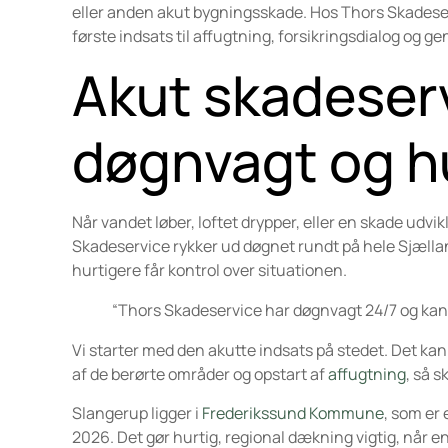
eller anden akut bygningsskade. Hos Thors Skadeserv
første indsats til affugtning, forsikringsdialog og g
Akut skadeser
døgnvagt og h
Når vandet løber, loftet drypper, eller en skade udv
Skadeservice rykker ud døgnet rundt på hele Sjælla
hurtigere får kontrol over situationen.
“Thors Skadeservice har døgnvagt 24/7 og kan
Vi starter med den akutte indsats på stedet. Det k
af de berørte områder og opstart af
affugtning
, så s
Slangerup ligger i
Frederikssund Kommune
, som er
2026. Det gør hurtig, regional dækning vigtig, når e