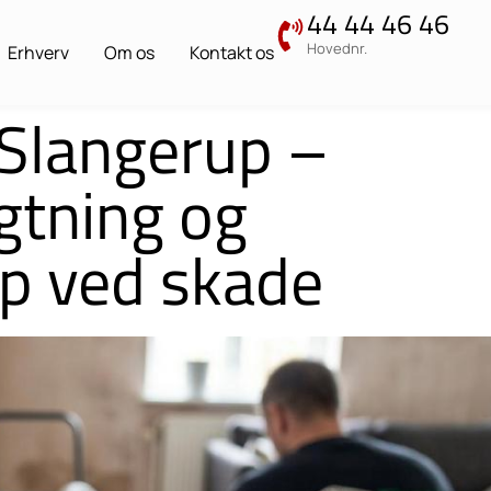
44 44 46 46
Hovednr.
Erhverv
Om os
Kontakt os
 Slangerup –
gtning og
lp ved skade