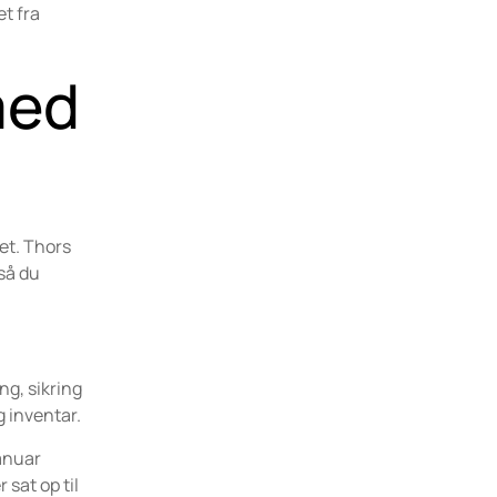
t fra
med
get. Thors
så du
g, sikring
g inventar.
januar
sat op til