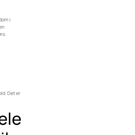
dom i
 en
rs.
ld. Det er
ele