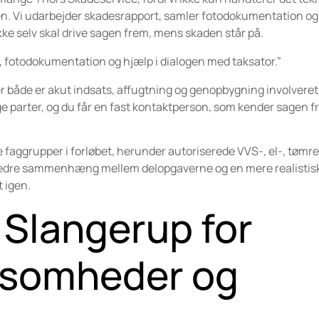
. Vi udarbejder skadesrapport, samler fotodokumentation og
ikke selv skal drive sagen frem, mens skaden står på.
 fotodokumentation og hjælp i dialogen med taksator.”
der både er akut indsats, affugtning og genopbygning involveret
ige parter, og du får en fast kontaktperson, som kender sagen fra
faggrupper i forløbet, herunder autoriserede VVS-, el-, tømre
 bedre sammenhæng mellem delopgaverne og en mere realistisk 
 igen.
 Slangerup for
rksomheder og