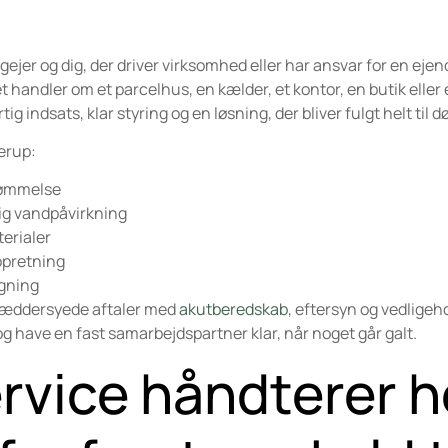
ejer og dig, der driver virksomhed eller har ansvar for en ejen
t handler om et parcelhus, en kælder, et kontor, en butik eller
ndsats, klar styring og en løsning, der bliver fulgt helt til dø
erup:
vømmelse
lig vandpåvirkning
erialer
opretning
gning
kræddersyede aftaler med
akutberedskab
, eftersyn og vedligeho
 og have en fast samarbejdspartner klar, når noget går galt.
rvice håndterer h