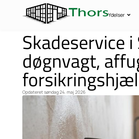
Ydelser
Skadeservice i
døgnvagt, affu
forsikringshjæ
Opdateret
søndag 24. maj 2026