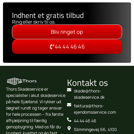
Indhent et gratis tilbud
Ring eller skriv til os.
Bliv ringet op
44 44 46 46
Kontakt os
Thors Skadeservice er
skade@thors-
specialister i akut skadeservice
skadeservice.dk
på hele Sjælland. Vi rykker ud
faktura@thors-
døgnet rundt og tager ansvar
ejendomsservice.com
for hele processen – fra første
afhjælpning til færdig
44 44 46 46
genopbygning. Med os får du
Slimmingevej 66, 4100
tryghed, kvalitet og én fast