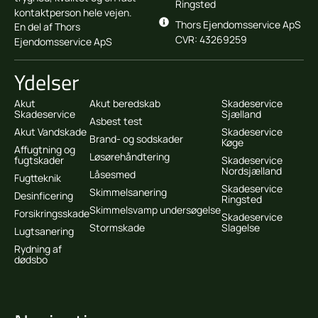
Ringsted
kontaktperson hele vejen.
Thors Ejendomsservice ApS
En del af Thors
CVR: 43269259
Ejendomsservice ApS
Ydelser
Akut
Akut beredskab
Skadeservice
Skadeservice
Sjælland
Asbest test
Akut Vandskade
Skadeservice
Brand- og sodskader
Køge
Affugtning og
Løsørehåndtering
fugtskader
Skadeservice
Nordsjælland
Låsesmed
Fugtteknik
Skadeservice
Skimmelsanering
Desinficering
Ringsted
Skimmelsvamp undersøgelse
Forsikringsskade
Skadeservice
Stormskade
Slagelse
Lugtsanering
Rydning af
dødsbo