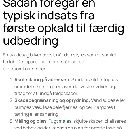
Sådan foregår en
typisk indsats fra
første opkald til færdig
udbedring
En skadesag bliver bedst, når den styres som et samlet
forløb. Det sparer tid, misforståelser og
ekstraomkostninger.
Akut sikring på adressen
: Skadens kilde stoppes,
området sikres, og der laves de første nødvendige
tiltag for at undgå følgeskader.
Skadebegrænsning og oprydning
: Vand suges eller
pumpes væk, løse dele fjernes, og der klargøres til
tørring eller sanering.
Måling og plan
:
Fugt måles
, skjulte skader lokaliseres
ved behov, og der lægges en plan for næste fase, så