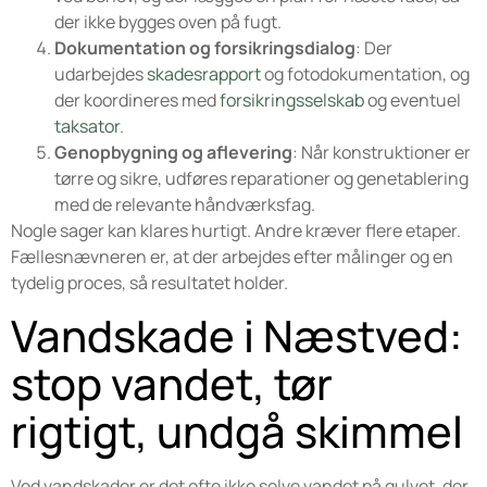
der ikke bygges oven på fugt.
Dokumentation og forsikringsdialog
: Der
udarbejdes
skadesrapport
og fotodokumentation, og
der koordineres med
forsikringsselskab
og eventuel
taksator
.
Genopbygning og aflevering
: Når konstruktioner er
tørre og sikre, udføres reparationer og genetablering
med de relevante håndværksfag.
Nogle sager kan klares hurtigt. Andre kræver flere etaper.
Fællesnævneren er, at der arbejdes efter målinger og en
tydelig proces, så resultatet holder.
Vandskade i Næstved:
stop vandet, tør
rigtigt, undgå skimmel
Ved vandskader er det ofte ikke selve vandet på gulvet, der