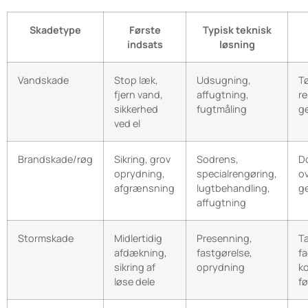
Skadetype
Første
Typisk teknisk
indsats
løsning
Vandskade
Stop læk,
Udsugning,
Tø
fjern vand,
affugtning,
re
sikkerhed
fugtmåling
g
ved el
Brandskade/røg
Sikring, grov
Sodrens,
D
oprydning,
specialrengøring,
o
afgrænsning
lugtbehandling,
g
affugtning
Stormskade
Midlertidig
Presenning,
T
afdækning,
fastgørelse,
f
sikring af
oprydning
ko
løse dele
f