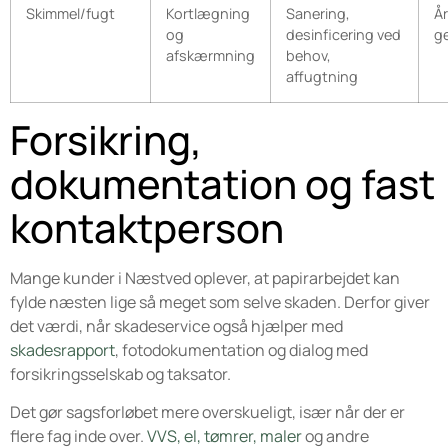
Skimmel/fugt
Kortlægning
Sanering,
Å
og
desinficering ved
g
afskærmning
behov,
affugtning
Forsikring,
dokumentation og fast
kontaktperson
Mange kunder i Næstved oplever, at papirarbejdet kan
fylde næsten lige så meget som selve skaden. Derfor giver
det værdi, når skadeservice også hjælper med
skadesrapport
, fotodokumentation og dialog med
forsikringsselskab og taksator.
Det gør sagsforløbet mere overskueligt, især når der er
flere fag inde over.
VVS, el, tømrer, maler
og andre