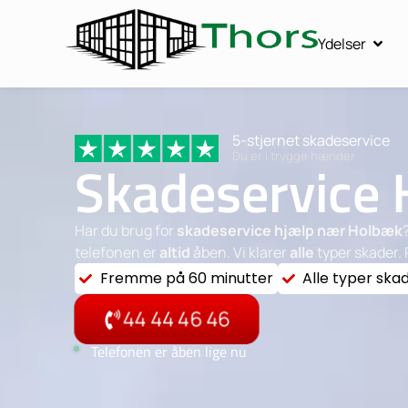
Ydelser
5-stjernet skadeservice
Du er i trygge hænder
Skadeservice
Har du brug for
skadeservice hjælp nær Holbæk
telefonen er
altid
åben. Vi klarer
alle
typer skader. 
Fremme på 60 minutter
Alle typer ska
44 44 46 46
Telefonen er åben lige nu