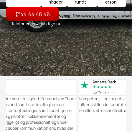
skader
rundt
erson
44 44 46 46
Telefonen er åben lige nu
Annette Bech
★
★
★
★
★
via Trustpilot
res lejlighed i februar blev Thors
Kompetent - og meget venlig direkte
and samt sætte affugtere op.
tilfredsstillende forløb ifm. en størr
fugtmålinger samt for at fjerne
en ellers stressende situation).
lofter, køkkenelementer og
igt og professionelt og under
uper kommunikation om, hvad der