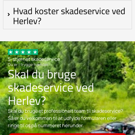
Hvad koster skadeservice ved
Herlev?
5-stjernet skadeservice
Du er i trygge hænder
Skal du bruge
skadeservice ved
Herlev?
Skal du bruge et professionelt team til skadeservice?
Så er du velkommen til at udfylde formularen eller
ringe til os på nummeret herunder.