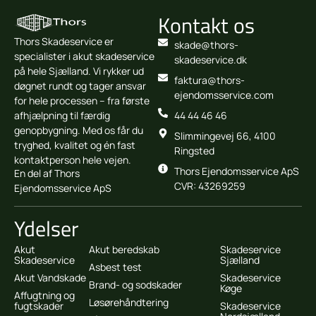
Kontakt os
Thors Skadeservice er
skade@thors-
specialister i akut skadeservice
skadeservice.dk
på hele Sjælland. Vi rykker ud
faktura@thors-
døgnet rundt og tager ansvar
ejendomsservice.com
for hele processen – fra første
afhjælpning til færdig
44 44 46 46
genopbygning. Med os får du
Slimmingevej 66, 4100
tryghed, kvalitet og én fast
Ringsted
kontaktperson hele vejen.
Thors Ejendomsservice ApS
En del af Thors
CVR: 43269259
Ejendomsservice ApS
Ydelser
Akut
Akut beredskab
Skadeservice
Skadeservice
Sjælland
Asbest test
Akut Vandskade
Skadeservice
Brand- og sodskader
Køge
Affugtning og
Løsørehåndtering
fugtskader
Skadeservice