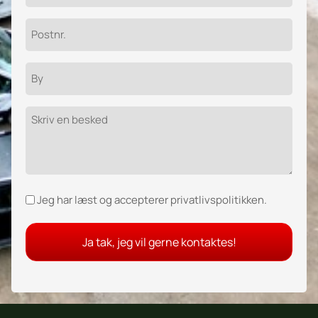
Postnr.
By
Besked
Samtykke
Jeg har læst og accepterer privatlivspolitikken.
(Påkrævet)