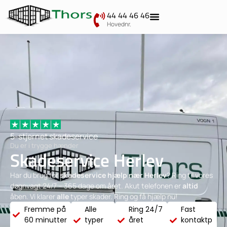
44 44 46 46
Hovednr.
5-stjernet skadeservice
Du er i trygge hænder
Skadeservice Herlev
Har du brug for
skadeservice hjælp nær Herlev
? Ring til vores
døgnvagt 24/7 – 365 dage om året. Akut telefonen er
altid
åben. Vi klarer
alle
typer skader. Ring og få hjælp nu!
Fremme på
Alle
Ring 24/7
Fast
60 minutter
typer
året
kontaktp