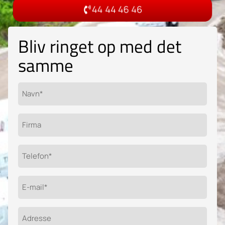
44 44 46 46
Bliv ringet op med det
samme
Navn*
(Påkrævet)
Firma
Telefon
(Påkrævet)
E-
mail
(Påkrævet)
Adresse