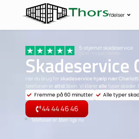
Ydelser
5-stjernet skadeservice
Du er i trygge hænder
Skadeservice 
Har du brug for
skadeservice hjælp nær Charlot
telefonen er
altid
åben. Vi klarer
alle
typer skader. 
Fremme på 60 minutter
Alle typer ska
44 44 46 46
Telefonen er åben lige nu