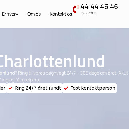
44 44 46 46
Hovednr.
Erhverv
Om os
Kontakt os
Charlottenlund
tenlund
? Ring til vores døgnvagt 24/7 – 365 dage om året. Akut
Ring og få hjælp nu!
der
Ring 24/7 året rundt
Fast kontaktperson