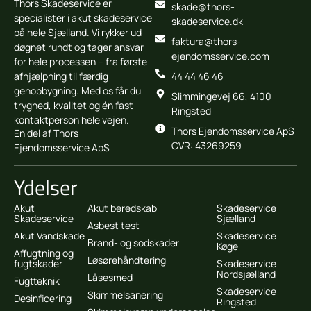
Thors Skadeservice er
skade@thors-
specialister i akut skadeservice
skadeservice.dk
på hele Sjælland. Vi rykker ud
faktura@thors-
døgnet rundt og tager ansvar
ejendomsservice.com
for hele processen – fra første
afhjælpning til færdig
44 44 46 46
genopbygning. Med os får du
Slimmingevej 66, 4100
tryghed, kvalitet og én fast
Ringsted
kontaktperson hele vejen.
Thors Ejendomsservice ApS
En del af Thors
CVR: 43269259
Ejendomsservice ApS
Ydelser
Akut
Akut beredskab
Skadeservice
Skadeservice
Sjælland
Asbest test
Akut Vandskade
Skadeservice
Brand- og sodskader
Køge
Affugtning og
Løsørehåndtering
fugtskader
Skadeservice
Nordsjælland
Låsesmed
Fugtteknik
Skadeservice
Skimmelsanering
Desinficering
Ringsted