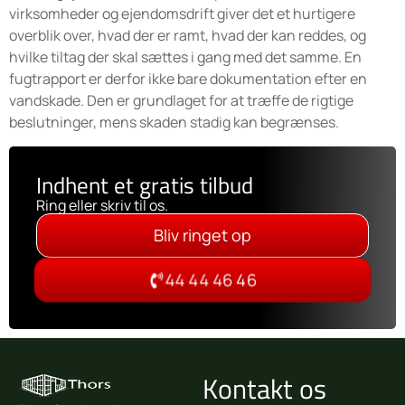
virksomheder og ejendomsdrift giver det et hurtigere
overblik over, hvad der er ramt, hvad der kan reddes, og
hvilke tiltag der skal sættes i gang med det samme. En
fugtrapport er derfor ikke bare dokumentation efter en
vandskade. Den er grundlaget for at træffe de rigtige
beslutninger, mens skaden stadig kan begrænses.
Indhent et gratis tilbud
Ring eller skriv til os.
Bliv ringet op
44 44 46 46
Kontakt os