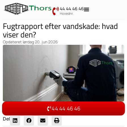
44 44 46 46
Hovednr.
Fugtrapport efter vandskade: hvad
viser den?
Opdateret
lørdag 20. jun 2026
44 44 46 46
Del