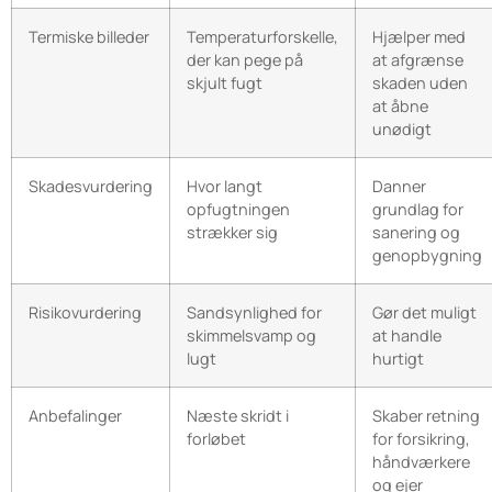
Termiske billeder
Temperaturforskelle,
Hjælper med
der kan pege på
at afgrænse
skjult fugt
skaden uden
at åbne
unødigt
Skadesvurdering
Hvor langt
Danner
opfugtningen
grundlag for
strækker sig
sanering og
genopbygning
Risikovurdering
Sandsynlighed for
Gør det muligt
skimmelsvamp og
at handle
lugt
hurtigt
Anbefalinger
Næste skridt i
Skaber retning
forløbet
for forsikring,
håndværkere
og ejer