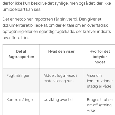
derfor ikke kun beskrive det synlige, men også det, der ikke
umiddelbart kan ses.
Det er netop her, rapporten får sin værdi. Den giver et
dokumenteret billede af, om der er tale om en overfladisk
opfugtning eller en egentlig fugtskade, der kræver indsats
over flere trin.
Del af
Hvad den viser
Hvorfor det
fugtrapporten
betyder
noget
Fugtmålinger
Aktuelt fugtniveau i
Viser om
materialer og rum
konstruktioner
stadig er våde
Kontrolmålinger
Udvikling over tid
Bruges til at se
om affugtning
virker