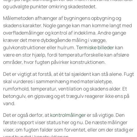
og udvalgte punkter omkring skadestedet.
Målemetoden afhænger af bygningens opbygning og
skadens karakter. Nogle gange kan man komme langt med
overflademålinger og kontrol af indeklima. Andre gange
kræver det mere dybdegående måling i vægge,
gulvkonstruktioner eller hulrum.
Termiske billeder
kan
være en stor hjælp, fordi temperaturforskelle kan afsløre
områder, hvor fugten påvirker konstruktionen.
Det er vigtigt at forstå, at ét tal sjældent kan stå alene. Fugt
skal vurderes i sammenhæng med materialetype,
rumforhold, temperatur, ventilation og skadens alder. Et
betongulv, en gipsvæg og et trægulv reagerer ikke ens på
vand.
Det er også derfor, at
kontrolmålinger
er så vigtige. Den
første rapport viser status her og nu. De næste målinger
viser, om fugten falder som forventet, eller om der stadig er