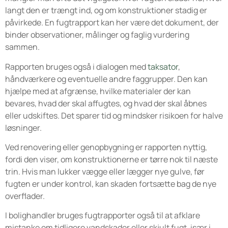
langt den er trængt ind, og om konstruktioner stadig er
påvirkede. En fugtrapport kan her være det dokument, der
binder observationer, målinger og faglig vurdering
sammen.
Rapporten bruges også i dialogen med
taksator
,
håndværkere og eventuelle andre faggrupper. Den kan
hjælpe med at afgrænse, hvilke materialer der kan
bevares, hvad der skal affugtes, og hvad der skal åbnes
eller udskiftes. Det sparer tid og mindsker risikoen for halve
løsninger.
Ved renovering eller genopbygning er rapporten nyttig,
fordi den viser, om konstruktionerne er tørre nok til næste
trin. Hvis man lukker vægge eller lægger nye gulve, før
fugten er under kontrol, kan skaden fortsætte bag de nye
overflader.
I bolighandler bruges fugtrapporter også til at afklare
mistanke om tidligere vandskader eller skjult fugt, især i