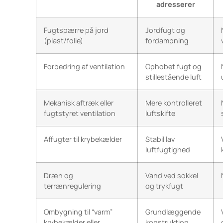
adresserer
Fugtspærre på jord
Jordfugt og
(plast/folie)
fordampning
Forbedring af ventilation
Ophobet fugt og
stillestående luft
Mekanisk aftræk eller
Mere kontrolleret
fugtstyret ventilation
luftskifte
Affugter til krybekælder
Stabil lav
luftfugtighed
Dræn og
Vand ved sokkel
terrænregulering
og trykfugt
Ombygning til “varm”
Grundlæggende
krybekælder eller
konstruktion