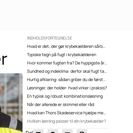
INDHOLDSFORTEGNELSE
Hvad er det, der gør krybekælderen sårbar?
er
Typiske tegn på fugt i krybekælderen
Hvor kommer fugten fra? De hyppigste årsager
Sundhed og indeklima: derfor skal fugt tages alvorligt
Hurtig afklaring: sådan griber du de første skridt an
Løsninger, der holder: hvad virker i praksis?
En typisk og robust kombinationsløsning
Når der allerede er skimmel eller råd
Hvad kan Thors Skadeservice hjælpe med?
Hvilken løsning passer til din krybekælder?
Del