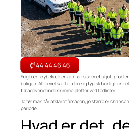
44 44 46 46
Fugt i en krybekælder kan føles som et skjult problem
boligen. Alligevel sætter den sig typisk hurtigt i ind
tilbagevendende skimmelpletter ved fodlister.
Jo før man får afklaret årsagen, jo større er chancen 
periode.
Hvad er det, d