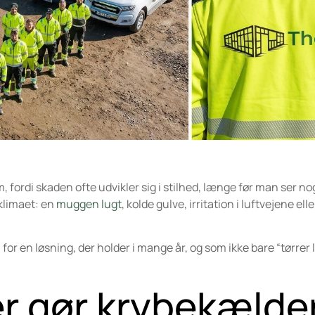
, fordi skaden ofte udvikler sig i stilhed, længe før man ser no
eklimaet: en
muggen lugt
, kolde gulve, irritation i luftvejene elle
for en løsning, der holder i mange år, og som ikke bare “tørrer l
er gør krybekælde