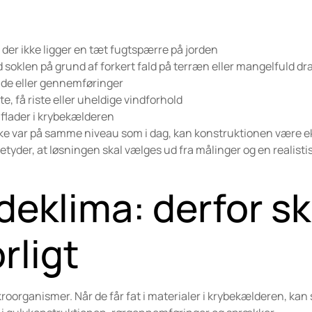
 der ikke ligger en tæt fugtspærre på jorden
 soklen på grund af forkert fald på terræn eller mangelfuld d
ønde eller gennemføringer
ste, få riste eller uheldige vindforhold
 flader i krybekælderen
 ikke var på samme niveau som i dag, kan konstruktionen være e
betyder, at løsningen skal vælges ud fra målinger og en realisti
eklima: derfor sk
rligt
oorganismer. Når de får fat i materialer i krybekælderen, kan 