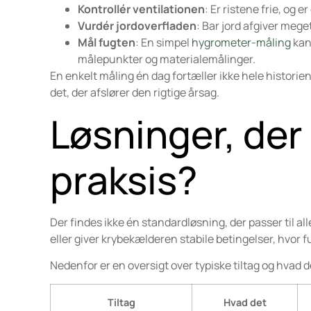
Kontrollér ventilationen
: Er ristene frie, og
Vurdér jordoverfladen
: Bar jord afgiver mege
Mål fugten
: En simpel
hygrometer-måling
kan 
målepunkter og materialemålinger.
En enkelt måling én dag fortæller ikke hele historie
det, der afslører den rigtige årsag.
Løsninger, der 
praksis?
Der findes ikke én standardløsning, der passer til a
eller giver krybekælderen stabile betingelser, hvor f
Nedenfor er en oversigt over typiske tiltag og hvad 
Tiltag
Hvad det