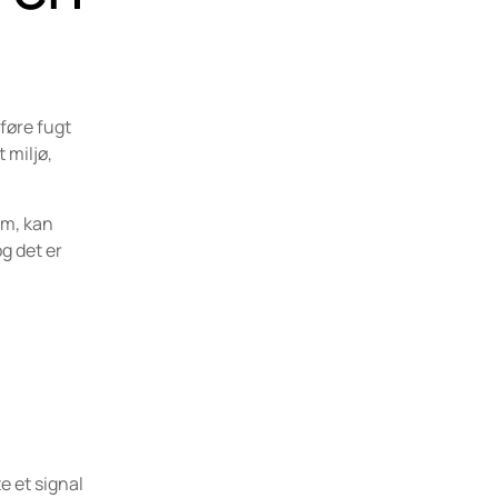
 føre fugt
 miljø,
um, kan
g det er
e et signal