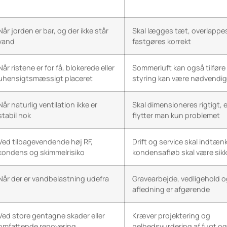
Når jorden er bar, og der ikke står
Skal lægges tæt, overlappe
vand
fastgøres korrekt
Når ristene er for få, blokerede eller
Sommerluft kan også tilføre 
uhensigtsmæssigt placeret
styring kan være nødvendig
Når naturlig ventilation ikke er
Skal dimensioneres rigtigt, e
stabil nok
flytter man kun problemet
Ved tilbagevendende høj RF,
Drift og service skal indtæn
kondens og skimmelrisiko
kondensafløb skal være sikk
Når der er vandbelastning udefra
Gravearbejde, vedligehold o
afledning er afgørende
Ved store gentagne skader eller
Kræver projektering og
omfattende renovering
helhedsvurdering af fugt og