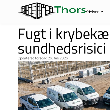
Ydelser
Fugt i krybekæ
sundhedsrisici 
Opdateret
torsdag 26. feb 2026