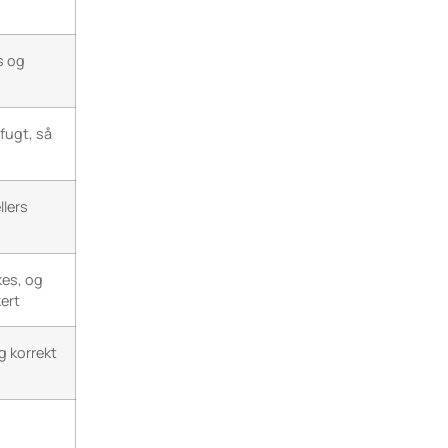
s og
fugt, så
llers
kes, og
ert
g korrekt