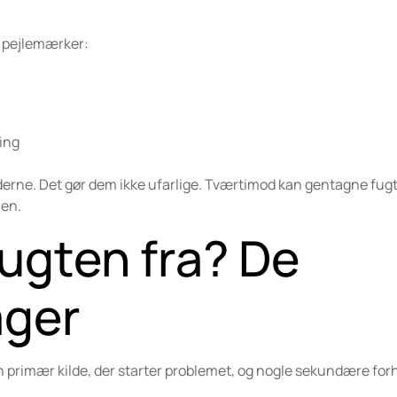
m pejlemærker:
ring
erne. Det gør dem ikke ufarlige. Tværtimod kan gentagne fug
nen.
ugten fra? De
ager
en primær kilde, der starter problemet, og nogle sekundære forh