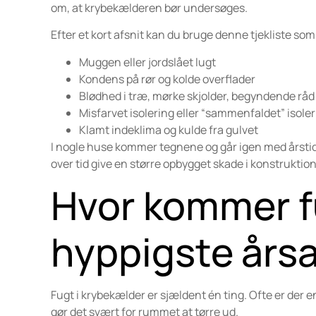
om, at krybekælderen bør undersøges.
Efter et kort afsnit kan du bruge denne tjekliste so
Muggen eller jordslået lugt
Kondens på rør og kolde overflader
Blødhed i træ, mørke skjolder, begyndende råd
Misfarvet isolering eller “sammenfaldet” isole
Klamt indeklima og kulde fra gulvet
I nogle huse kommer tegnene og går igen med årstid
over tid give en større opbygget skade i konstruktio
Hvor kommer f
hyppigste års
Fugt i krybekælder er sjældent én ting. Ofte er der 
gør det svært for rummet at tørre ud.