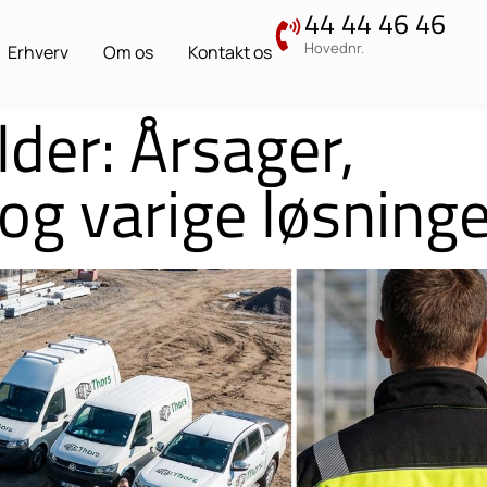
44 44 46 46
Hovednr.
Erhverv
Om os
Kontakt os
lder: Årsager,
og varige løsning