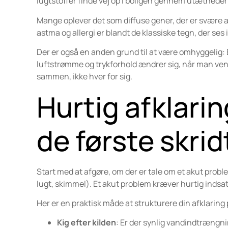
lugtstoffer finde vej op i boligen gennem utæthede
Mange oplever det som diffuse gener, der er svære at
astma og allergi er blandt de klassiske tegn, der ses 
Der er også en anden grund til at være omhyggelig: 
luftstrømme og trykforhold ændrer sig, når man vent
sammen, ikke hver for sig.
Hurtig afklarin
de første skrid
Start med at afgøre, om der er tale om et akut prob
lugt, skimmel). Et akut problem kræver hurtig indsa
Her er en praktisk måde at strukturere din afklaring 
Kig efter kilden
: Er der synlig vandindtrængnin