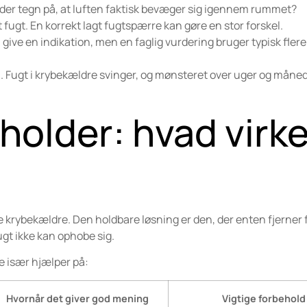
 er der tegn på, at luften faktisk bevæger sig igennem rummet?
t fugt. En korrekt lagt fugtspærre kan gøre en stor forskel.
give en indikation, men en faglig vurdering bruger typisk flere
n. Fugt i krybekældre svinger, og mønsteret over uger og måned
holder: hvad virke
lle krybekældre. Den holdbare løsning er den, der enten fjerner 
ugt ikke kan ophobe sig.
de især hjælper på:
Hvornår det giver god mening
Vigtige forbehold