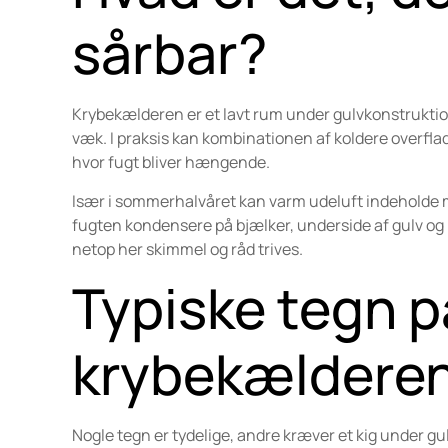
sårbar?
Krybekælderen er et lavt rum under gulvkonstruktione
væk. I praksis kan kombinationen af koldere overflade
hvor fugt bliver hængende.
Især i sommerhalvåret kan varm udeluft indeholde m
fugten kondensere på bjælker, underside af gulv og be
netop her skimmel og råd trives.
Typiske tegn på
krybekældere
Nogle tegn er tydelige, andre kræver et kig under gul