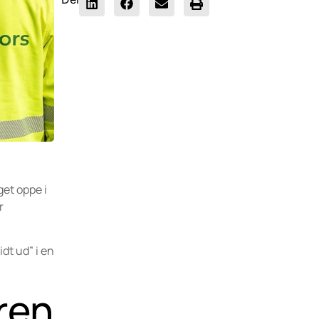
get oppe i
r
idt ud” i en
ren