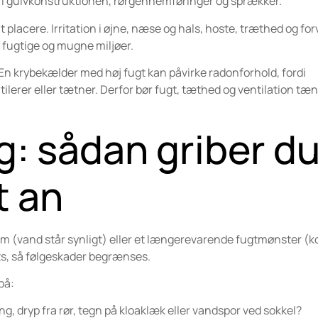
r i gulvkonstruktionen, rørgennemføringer og sprækker.
 placere. Irritation i øjne, næse og hals, hoste, træthed og fo
i fugtige og mugne miljøer.
En krybekælder med høj fugt kan påvirke radonforhold, fordi
ilerer eller tætner. Derfor bør fugt, tæthed og ventilation tæ
g: sådan griber d
t an
lem (vand står synligt) eller et længerevarende fugtmønster (
ts, så følgeskader begrænses.
på:
g, dryp fra rør, tegn på kloaklæk eller vandspor ved sokkel?