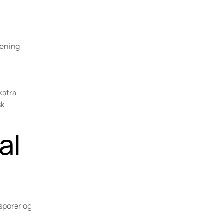
ræning
kstra
sk
al
sporer og