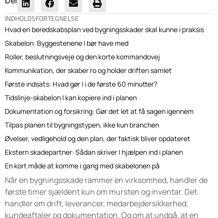
Del
INDHOLDSFORTEGNELSE
Hvad en beredskabsplan ved bygningsskader skal kunne i praksis
Skabelon: Byggestenene I bør have med
Roller, beslutningsveje og den korte kommandovej
Kommunikation, der skaber ro og holder driften samlet
Første indsats: Hvad gør I i de første 60 minutter?
Tidslinje-skabelon I kan kopiere ind i planen
Dokumentation og forsikring: Gør det let at få sagen igennem
Tilpas planen til bygningstypen, ikke kun branchen
Øvelser, vedligehold og den plan, der faktisk bliver opdateret
Ekstern skadepartner: Sådan skriver I hjælpen ind i planen
En kort måde at komme i gang med skabelonen på
Når en bygningsskade rammer en virksomhed, handler de
første timer sjældent kun om mursten og inventar. Det
handler om drift, leverancer, medarbejdersikkerhed,
kundeaftaler og dokumentation. Og om at undgå, at en