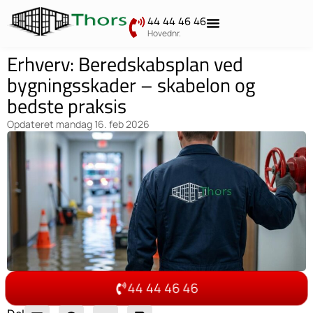
44 44 46 46
Hovednr.
Erhverv: Beredskabsplan ved
bygningsskader – skabelon og
bedste praksis
Opdateret
mandag 16. feb 2026
44 44 46 46