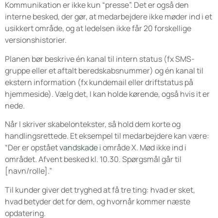
Kommunikation er ikke kun “presse”. Det er også den
interne besked, der gør, at medarbejdere ikke møder ind i et
usikkert område, og at ledelsen ikke får 20 forskellige
versionshistorier.
Planen bør beskrive én kanal til intern status (fx SMS-
gruppe eller et aftalt beredskabsnummer) og én kanal til
ekstern information (fx kundemail eller driftstatus på
hjemmeside). Vælg det, I kan holde kørende, også hvis it er
nede.
Når I skriver skabelontekster, så hold dem korte og
handlingsrettede. Et eksempel til medarbejdere kan være:
“Der er opstået
vandskade
i område X. Mød ikke ind i
området. Afvent besked kl. 10.30. Spørgsmål går til
[navn/rolle].”
Til kunder giver det tryghed at få tre ting: hvad er sket,
hvad betyder det for dem, og hvornår kommer næste
opdatering.