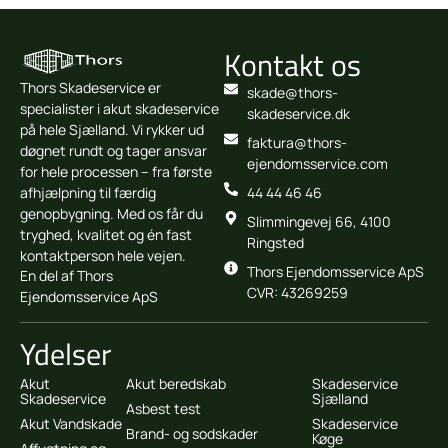
Kontakt os
Thors Skadeservice er
skade@thors-
specialister i akut skadeservice
skadeservice.dk
på hele Sjælland. Vi rykker ud
faktura@thors-
døgnet rundt og tager ansvar
ejendomsservice.com
for hele processen – fra første
afhjælpning til færdig
44 44 46 46
genopbygning. Med os får du
Slimmingevej 66, 4100
tryghed, kvalitet og én fast
Ringsted
kontaktperson hele vejen.
Thors Ejendomsservice ApS
En del af Thors
CVR: 43269259
Ejendomsservice ApS
Ydelser
Akut
Akut beredskab
Skadeservice
Skadeservice
Sjælland
Asbest test
Akut Vandskade
Skadeservice
Brand- og sodskader
Køge