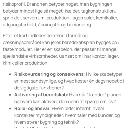
risikoprofil. Branchen betyder noget, men bygningen
betyder mindst lige så meget: kælder, tagkonstruktion,
sprinkler, serverrum, produktion, lagerreoler, kemikalier,
adgangsforhold, åbningstid og bemanding.
Efter et kort indledende afsnit (formål og
dækningsområde) kan jeres beredskabsplan bygges op i
faste moduler. Her er en skabelon, der passer til mange
sjællandske virksomheder, uanset om I har kontor, lager,
klinik eller produktion:
Risikovurdering og konsekvens
: Hvilke skadetyper
er mest sandsynlige, og hvad koster én dags nedetid i
de vigtigste funktioner?
Aktivering af beredskab
: Hvornår “tænder” planen,
og hvem kan aktivere den uden at spørge om lov?
Roller og ansvar
: Hvem leder internt, hvem
kontakter myndigheder, hvem taler med kunder, og
hvem styrer bygning og teknik?