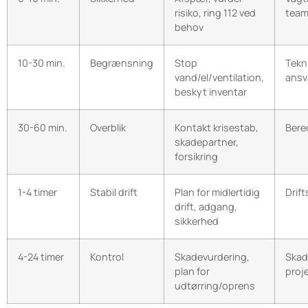
risiko, ring 112 ved
team
behov
10-30 min.
Begrænsning
Stop
Tekn
vand/el/ventilation,
ansv
beskyt inventar
30-60 min.
Overblik
Kontakt krisestab,
Bere
skadepartner,
forsikring
1-4 timer
Stabil drift
Plan for midlertidig
Drift
drift, adgang,
sikkerhed
4-24 timer
Kontrol
Skadevurdering,
Skad
plan for
proj
udtørring/oprens