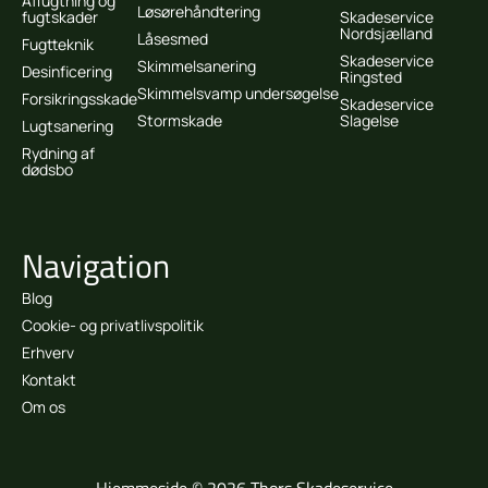
Affugtning og
Løsørehåndtering
fugtskader
Skadeservice
Nordsjælland
Låsesmed
Fugtteknik
Skadeservice
Skimmelsanering
Desinficering
Ringsted
Skimmelsvamp undersøgelse
Forsikringsskade
Skadeservice
Stormskade
Slagelse
Lugtsanering
Rydning af
dødsbo
Navigation
Blog
Cookie- og privatlivspolitik
Erhverv
Kontakt
Om os
Hjemmeside © 2026 Thors Skadeservice