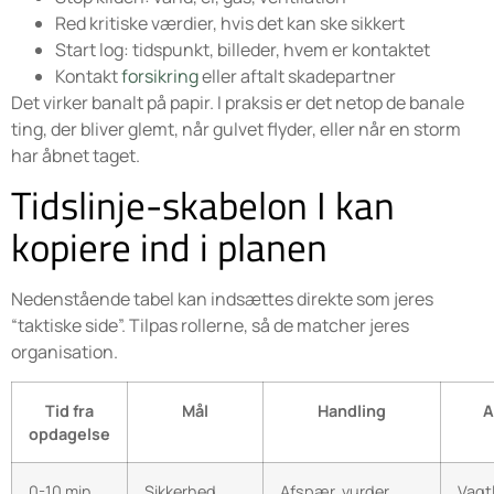
Red kritiske værdier, hvis det kan ske sikkert
Start log: tidspunkt, billeder, hvem er kontaktet
Kontakt
forsikring
eller aftalt skadepartner
Det virker banalt på papir. I praksis er det netop de banale
ting, der bliver glemt, når gulvet flyder, eller når en storm
har åbnet taget.
Tidslinje-skabelon I kan
kopiere ind i planen
Nedenstående tabel kan indsættes direkte som jeres
“taktiske side”. Tilpas rollerne, så de matcher jeres
organisation.
Tid fra
Mål
Handling
A
opdagelse
0-10 min.
Sikkerhed
Afspær, vurder
Vagt