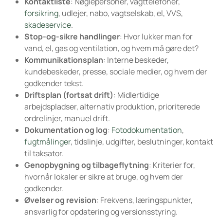
Kontaktliste
: Nøglepersoner, vagttelefoner,
forsikring
, udlejer, nabo, vagtselskab, el, VVS,
skadeservice
.
Stop-og-sikre handlinger
: Hvor lukker man for
vand, el, gas og ventilation, og hvem må gøre det?
Kommunikationsplan
: Interne beskeder,
kundebeskeder, presse, sociale medier, og hvem der
godkender tekst.
Driftsplan (fortsat drift)
: Midlertidige
arbejdspladser, alternativ produktion, prioriterede
ordrelinjer, manuel drift.
Dokumentation og log
:
Fotodokumentation
,
fugtmålinger
, tidslinje, udgifter, beslutninger, kontakt
til taksator.
Genopbygning og tilbageflytning
: Kriterier for,
hvornår lokaler er sikre at bruge, og hvem der
godkender.
Øvelser og revision
: Frekvens, læringspunkter,
ansvarlig for opdatering og versionsstyring.