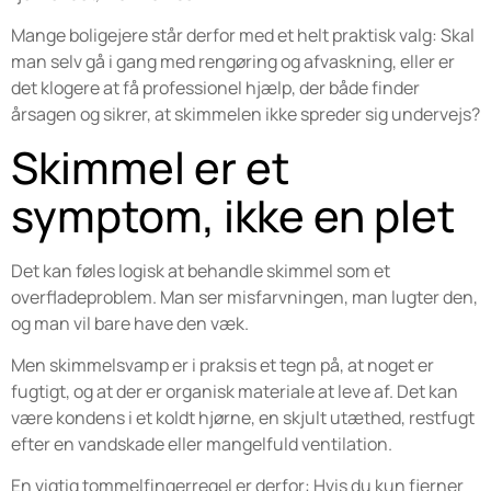
Mange boligejere står derfor med et helt praktisk valg: Skal
man selv gå i gang med rengøring og afvaskning, eller er
det klogere at få professionel hjælp, der både finder
årsagen og sikrer, at skimmelen ikke spreder sig undervejs?
Skimmel er et
symptom, ikke en plet
Det kan føles logisk at behandle skimmel som et
overfladeproblem. Man ser misfarvningen, man lugter den,
og man vil bare have den væk.
Men skimmelsvamp er i praksis et tegn på, at noget er
fugtigt, og at der er organisk materiale at leve af. Det kan
være kondens i et koldt hjørne, en skjult utæthed, restfugt
efter en vandskade eller mangelfuld ventilation.
En vigtig tommelfingerregel er derfor: Hvis du kun fjerner