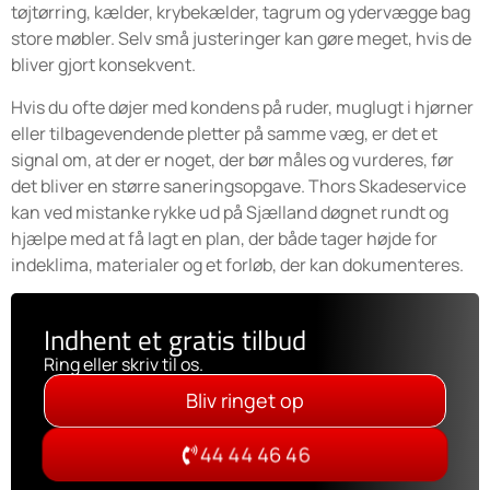
tøjtørring, kælder, krybekælder, tagrum og ydervægge bag
store møbler. Selv små justeringer kan gøre meget, hvis de
bliver gjort konsekvent.
Hvis du ofte døjer med kondens på ruder, muglugt i hjørner
eller tilbagevendende pletter på samme væg, er det et
signal om, at der er noget, der bør måles og vurderes, før
det bliver en større saneringsopgave. Thors Skadeservice
kan ved mistanke rykke ud på Sjælland døgnet rundt og
hjælpe med at få lagt en plan, der både tager højde for
indeklima, materialer og et forløb, der kan dokumenteres.
Indhent et gratis tilbud
Ring eller skriv til os.
Bliv ringet op
44 44 46 46