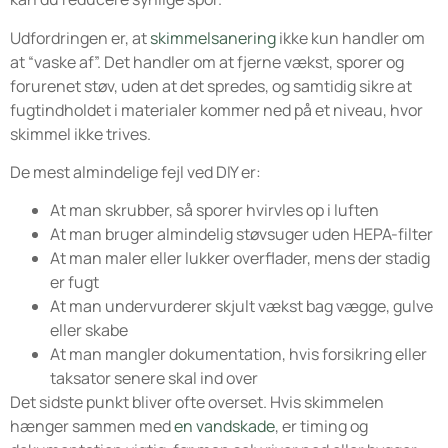
Udfordringen er, at
skimmelsanering
ikke kun handler om
at “vaske af”. Det handler om at fjerne vækst, sporer og
forurenet støv, uden at det spredes, og samtidig sikre at
fugtindholdet i materialer kommer ned på et niveau, hvor
skimmel ikke trives.
De mest almindelige fejl ved DIY er:
At man skrubber, så sporer hvirvles op i luften
At man bruger almindelig støvsuger uden HEPA-filter
At man maler eller lukker overflader, mens der stadig
er fugt
At man undervurderer skjult vækst bag vægge, gulve
eller skabe
At man mangler dokumentation, hvis forsikring eller
taksator senere skal ind over
Det sidste punkt bliver ofte overset. Hvis skimmelen
hænger sammen med
en vandskade
, er timing og