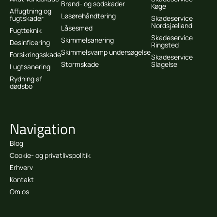
Brand- og sodskader
Køge
Affugtning og
Løsørehåndtering
fugtskader
Skadeservice
Nordsjælland
Låsesmed
Fugtteknik
Skadeservice
Skimmelsanering
Desinficering
Ringsted
Skimmelsvamp undersøgelse
Forsikringsskade
Skadeservice
Stormskade
Slagelse
Lugtsanering
Rydning af
dødsbo
Navigation
Blog
Cookie- og privatlivspolitik
Erhverv
Kontakt
Om os