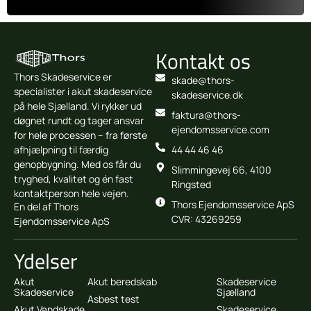
Kontakt os
Thors Skadeservice er
skade@thors-
specialister i akut skadeservice
skadeservice.dk
på hele Sjælland. Vi rykker ud
faktura@thors-
døgnet rundt og tager ansvar
ejendomsservice.com
for hele processen – fra første
afhjælpning til færdig
44 44 46 46
genopbygning. Med os får du
Slimmingevej 66, 4100
tryghed, kvalitet og én fast
Ringsted
kontaktperson hele vejen.
Thors Ejendomsservice ApS
En del af Thors
CVR: 43269259
Ejendomsservice ApS
Ydelser
Akut
Akut beredskab
Skadeservice
Skadeservice
Sjælland
Asbest test
Akut Vandskade
Skadeservice