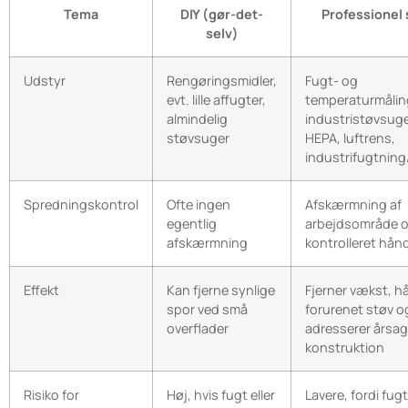
Tema
DIY (gør-det-
Professionel 
selv)
Udstyr
Rengøringsmidler,
Fugt- og
evt. lille affugter,
temperaturmålin
almindelig
industristøvsug
støvsuger
HEPA, luftrens,
industrifugtning
Spredningskontrol
Ofte ingen
Afskærmning af
egentlig
arbejdsområde 
afskærmning
kontrolleret hån
Effekt
Kan fjerne synlige
Fjerner vækst, h
spor ved små
forurenet støv o
overflader
adresserer årsag
konstruktion
Risiko for
Høj, hvis fugt eller
Lavere, fordi fug