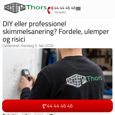
44 44 46 46
Hovednr.
DIY eller professionel
skimmelsanering? Fordele, ulemper
og risici
Opdateret
mandag 9. feb 2026
44 44 46 46