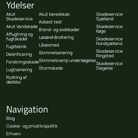
Ydelser
Akut
Akut beredskab
Skadeservice
Skadeservice
Sjælland
Asbest test
Akut Vandskade
Skadeservice
Brand- og sodskader
Køge
Affugtning og
Løsørehåndtering
fugtskader
Skadeservice
Nordsjælland
Låsesmed
Fugtteknik
Skadeservice
Skimmelsanering
Desinficering
Ringsted
Skimmelsvamp undersøgelse
Forsikringsskade
Skadeservice
Stormskade
Slagelse
Lugtsanering
Rydning af
dødsbo
Navigation
Blog
Cookie- og privatlivspolitik
Erhverv