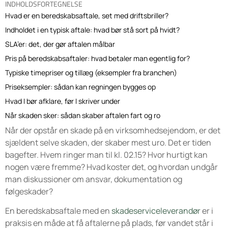
INDHOLDSFORTEGNELSE
Hvad er en beredskabsaftale, set med driftsbriller?
Indholdet i en typisk aftale: hvad bør stå sort på hvidt?
SLA’er: det, der gør aftalen målbar
Pris på beredskabsaftaler: hvad betaler man egentlig for?
Typiske timepriser og tillæg (eksempler fra branchen)
Priseksempler: sådan kan regningen bygges op
Hvad I bør afklare, før I skriver under
Når skaden sker: sådan skaber aftalen fart og ro
Når der opstår en skade på en virksomhedsejendom, er det
sjældent selve skaden, der skaber mest uro. Det er tiden
bagefter. Hvem ringer man til kl. 02.15? Hvor hurtigt kan
nogen være fremme? Hvad koster det, og hvordan undgår
man diskussioner om ansvar, dokumentation og
følgeskader?
En beredskabsaftale med en
skadeserviceleverandør
er i
praksis en måde at få aftalerne på plads, før vandet står i