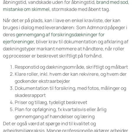
åbningstid, vandskade uden for åbningstid,
brand med sod
,
mistanke om skimmel
, stormskade med åbent tag.
Når det er på plads, kan I lave en enkel kravliste, der kan
bruges i dialog med leverandøren: Som Admnord påpeger i
deres
gennemgang af forsikringsdækninger for
ejerforeninger
, bliver krav til dokumentation og afklaring af
dækningstyper markant nemmere at håndtere, når roller
og processer er beskrevet skriftligt på forhånd.
Responstid og dækningsområde, skriftligt og målbart
Klare roller, inkl. hvem der kan rekvirere, og hvem der
godkender ekstraarbejder
Dokumentation til forsikring, med fotos, målinger og
skadesrapport
Priser og tillæg, tydeligt beskrevet
Plan for opfølgning, fx kvartalsvis eller årlig
gennemgang af hændelser og læring
Det er også værd at spørge ind til kvalitet og
arbejdsmiljøpraksis. Mange professionelle aktører arbejder