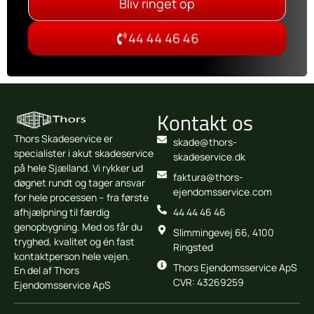
Bliv ringet op
44 44 46 46
Kontakt os
Thors Skadeservice er
skade@thors-
specialister i akut skadeservice
skadeservice.dk
på hele Sjælland. Vi rykker ud
faktura@thors-
døgnet rundt og tager ansvar
ejendomsservice.com
for hele processen – fra første
afhjælpning til færdig
44 44 46 46
genopbygning. Med os får du
Slimmingevej 66, 4100
tryghed, kvalitet og én fast
Ringsted
kontaktperson hele vejen.
Thors Ejendomsservice ApS
En del af Thors
CVR: 43269259
Ejendomsservice ApS