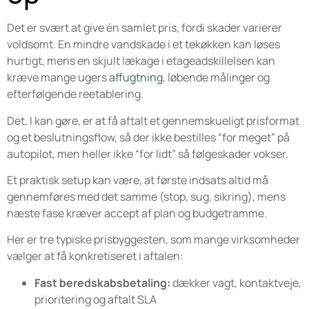
Det er svært at give én samlet pris, fordi skader varierer
voldsomt. En mindre vandskade i et tekøkken kan løses
hurtigt, mens en skjult lækage i etageadskillelsen kan
kræve mange ugers
affugtning
, løbende målinger og
efterfølgende reetablering.
Det, I kan gøre, er at få aftalt et gennemskueligt prisformat
og et beslutningsflow, så der ikke bestilles “for meget” på
autopilot, men heller ikke “for lidt” så følgeskader vokser.
Et praktisk setup kan være, at første indsats altid må
gennemføres med det samme (stop, sug, sikring), mens
næste fase kræver accept af plan og budgetramme.
Her er tre typiske prisbyggesten, som mange virksomheder
vælger at få konkretiseret i aftalen:
Fast beredskabsbetaling:
dækker vagt, kontaktveje,
prioritering og aftalt SLA