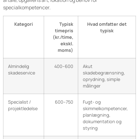
aftale, opgavens art, lokation og behov for
specialkompetencer.
Kategori
Typisk
Hvad omfatter det
timepris
typisk
(kr./time,
ekskl.
moms)
Almindelig
400–600
Akut
skadeservice
skadebegrænsning,
oprydning, simple
målinger
Specialist /
600–750
Fugt- og
projektledelse
skimmelkompetencer,
planlægning,
dokumentation og
styring