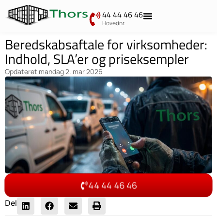
44 44 46 46
Hovednr.
Beredskabsaftale for virksomheder:
Indhold, SLA’er og priseksempler
Opdateret
mandag 2. mar 2026
44 44 46 46
Del