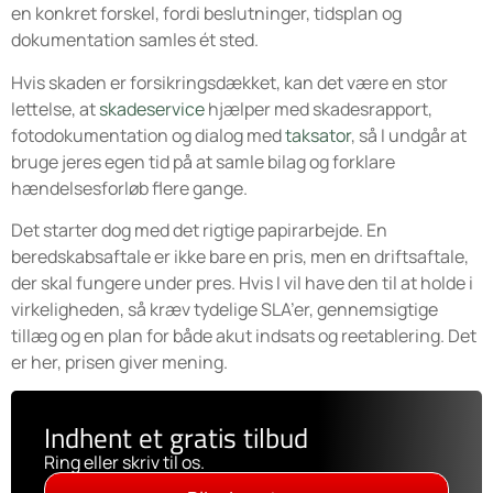
en konkret forskel, fordi beslutninger, tidsplan og
dokumentation samles ét sted.
Hvis skaden er forsikringsdækket, kan det være en stor
lettelse, at
skadeservice
hjælper med skadesrapport,
fotodokumentation og dialog med
taksator
, så I undgår at
bruge jeres egen tid på at samle bilag og forklare
hændelsesforløb flere gange.
Det starter dog med det rigtige papirarbejde. En
beredskabsaftale er ikke bare en pris, men en driftsaftale,
der skal fungere under pres. Hvis I vil have den til at holde i
virkeligheden, så kræv tydelige SLA’er, gennemsigtige
tillæg og en plan for både akut indsats og reetablering. Det
er her, prisen giver mening.
Indhent et gratis tilbud
Ring eller skriv til os.