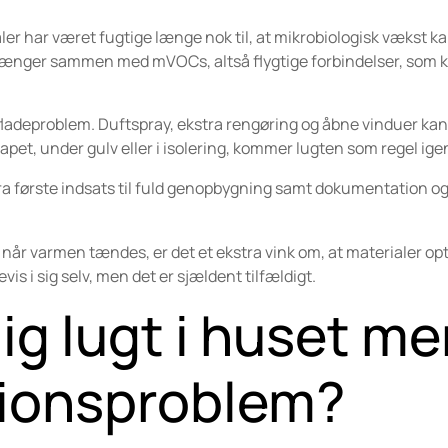
aler har været fugtige længe nok til, at mikrobiologisk vækst k
e hænger sammen med mVOCs, altså flygtige forbindelser, som 
erfladeproblem. Duftspray, ekstra rengøring og åbne vinduer k
apet, under gulv eller i isolering, kommer lugten som regel ige
ra første indsats til fuld genopbygning samt dokumentation o
er når varmen tændes, er det et ekstra vink om, at materialer op
bevis i sig selv, men det er sjældent tilfældigt.
ig lugt i huset me
tionsproblem?