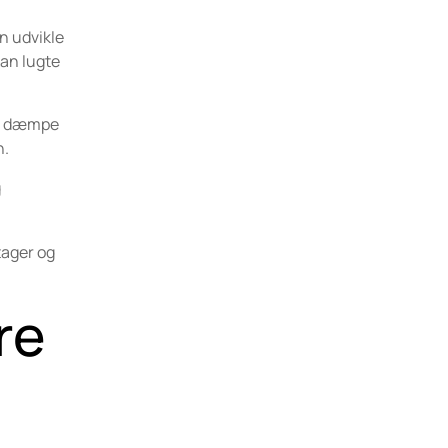
an udvikle
kan lugte
an dæmpe
n.
g
tager og
re