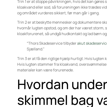
Trin 1 er at stoppe påvirkningen, hvis det kan gøres 
kloakvand eller sod, så forureningen ikke trædes vid
og området vurderes sikkert, før man går i gang.
Trin 2 er at beskytte mennesker og dokumentere skad
hvornår lugten opstod, og om der har været storm, st
kloakforurenet, så undgå hudkontakt og lad børn og
“Thors Skadeservice tilbyder
akut skadeservic
Sjælland.”
Trin 3 er at få den rigtige hjælp hurtigt. Hvis lugte
Hvis lugten stammer fra kloakvand, oversvømmelse e
materialer kan være forurenede.
Hvordan under
skimmel bag v