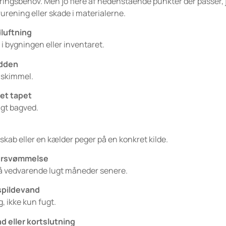
neringsbehov. Men jo flere af nedenstående punkter der passer, j
urening eller skade i materialerne.
dluftning
n i bygningen eller inventaret.
ådden
t skimmel.
net tapet
gt bagved.
skab eller en kælder peger på en konkret kilde.
versvømmelse
 på vedvarende lugt måneder senere.
 spildevand
g, ikke kun fugt.
d eller kortslutning