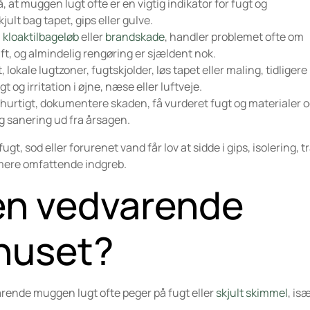
at muggen lugt ofte er en vigtig indikator for fugt og
lt bag tapet, gips eller gulve.
,
kloaktilbageløb
eller
brandskade
, handler problemet ofte om
luft, og almindelig rengøring er sjældent nok.
lokale lugtzoner, fugtskjolder, løs tapet eller maling, tidligere
 og irritation i øjne, næse eller luftveje.
n hurtigt, dokumentere skaden, få vurderet fugt og materialer 
ig sanering ud fra årsagen.
ugt, sod eller forurenet vand får lov at sidde i gips, isolering, t
g mere omfattende indgreb.
en vedvarende
 huset?
rende muggen lugt ofte peger på fugt eller
skjult skimmel
, is