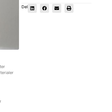
Del
ter
terialer
r