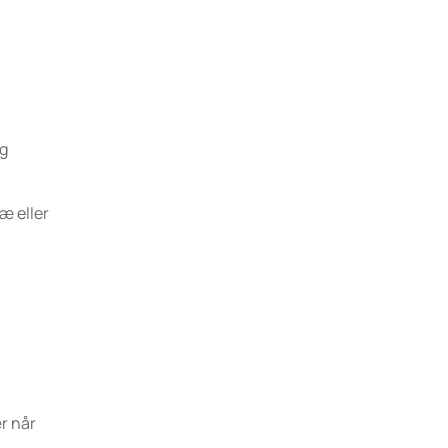
og
ræ eller
ær når