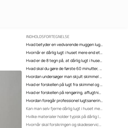
INDHOLDSFORTEGNELSE
Hvad betyder en vedvarende muggen lugt i huset?
Hvornår er dårlig lugt i huset mere end et ventilationsproblem?
Hvad er de 8 tegn på, at dårlig lugt i huset kræver sanering?
Hvad skal du gøre de første 60 minutter, hvis huset lugter af kloak, fugt eller røg?
Hvordan undersøger man skjult skimmel bag vægge, gulve og tapet?
Hvad er forskellen på lugt fra skimmel og lugt fra kloakvand?
Hvad er forskellen på rengøring, affugtning og sanering?
Hvordan foregår professionel lugtsanering trin for trin?
Kan man selv fjerne dårlig lugt i huset med ozon, spray eller maling?
Hvilke materialer holder typisk på dårlig lugt længst?
Hvornår skal forsikringen og skadeservice kontaktes ved dårlig lugt i huset?