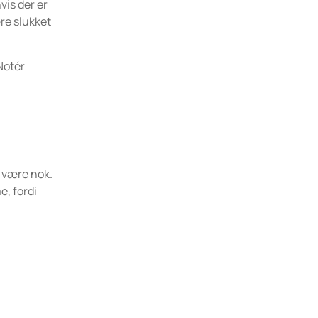
vis der er
ære slukket
Notér
g være nok.
, fordi