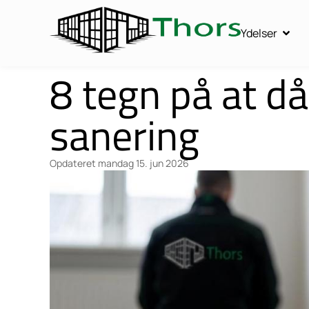
Ydelser
8 tegn på at då
sanering
Opdateret
mandag 15. jun 2026