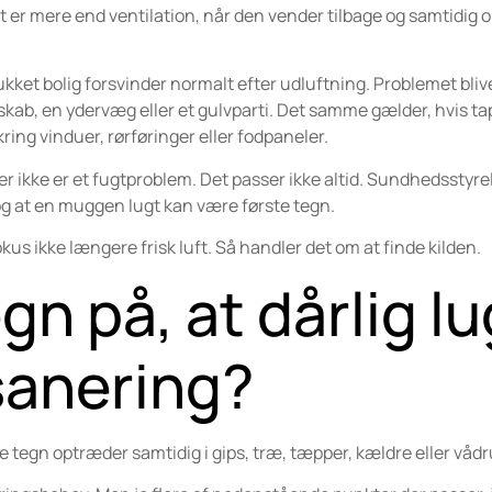
gt er mere end ventilation, når den vender tilbage og samtidig
ukket bolig forsvinder normalt efter udluftning. Problemet bli
et skab, en ydervæg eller et gulvparti. Det samme gælder, hvis ta
ring vinduer, rørføringer eller fodpaneler.
der ikke er et fugtproblem. Det passer ikke altid. Sundhedsstyr
og at en muggen lugt kan være første tegn.
okus ikke længere frisk luft. Så handler det om at finde kilden.
gn på, at dårlig lu
sanering?
ige tegn optræder samtidig i gips, træ, tæpper, kældre eller våd