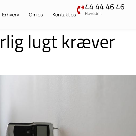
44 44 46 46
Hovednr.
Erhverv
Om os
Kontakt os
rlig lugt kræver