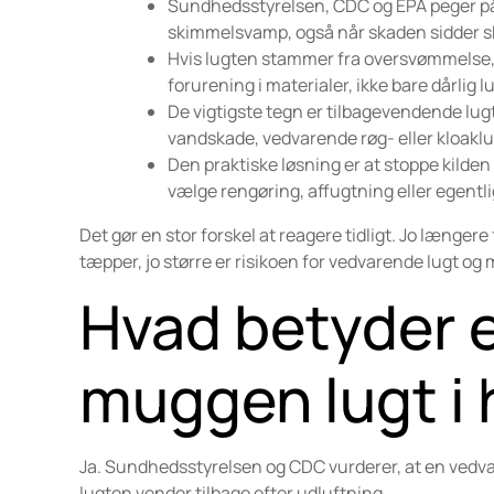
Sundhedsstyrelsen, CDC og EPA peger på, 
skimmelsvamp, også når skaden sidder skju
Hvis lugten stammer fra oversvømmelse
forurening i materialer, ikke bare dårlig 
De vigtigste tegn er tilbagevendende lugt, 
vandskade, vedvarende røg- eller kloaklugt
Den praktiske løsning er at stoppe kilde
vælge rengøring, affugtning eller egentl
Det gør en stor forskel at reagere tidligt. Jo længere f
tæpper, jo større er risikoen for vedvarende lugt o
Hvad betyder 
muggen lugt i
Ja. Sundhedsstyrelsen og CDC vurderer, at en vedva
lugten vender tilbage efter udluftning.