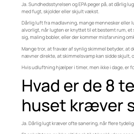
Ja. Sundhedsstyrelsen og EPA peger på, at dårlig lu
med fugt, skjolder eller skjult vækst.
Dårlig luft fra madlavning, mange mennesker eller l
alvorligt, når lugten er knyttet til et bestemt rum, 
sig, maling bobler, eller der kommer misfarvning omk
Mange tror, at fravær af synlig skimmel betyder, at 
nævner direkte, at skimmelsvamp kan sidde skjult, 
Hvis udluftning hjælper i timer, men ikke i dage, er f
Hvad er de 8 te
huset kræver 
Ja. Dårlig lugt kræver ofte sanering, når flere tydel