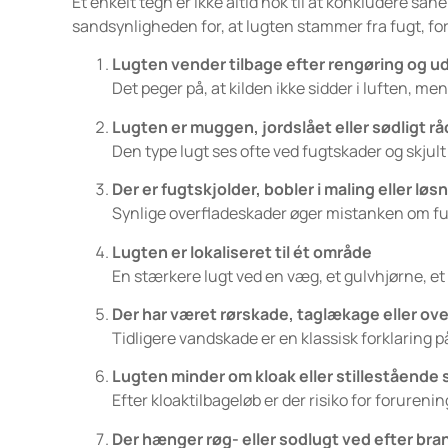
Et enkelt tegn er ikke altid nok til at konkludere sa
sandsynligheden for, at lugten stammer fra fugt, for
Lugten vender tilbage efter rengøring og u
Det peger på, at kilden ikke sidder i luften, me
Lugten er muggen, jordslået eller sødligt r
Den type lugt ses ofte ved fugtskader og skjul
Der er fugtskjolder, bobler i maling eller løs
Synlige overfladeskader øger mistanken om fu
Lugten er lokaliseret til ét område
En stærkere lugt ved en væg, et gulvhjørne, et 
Der har været rørskade, taglækage eller o
Tidligere vandskade er en klassisk forklaring
Lugten minder om kloak eller stillestående
Efter kloaktilbageløb er der risiko for forurenin
Der hænger røg- eller sodlugt ved efter bran