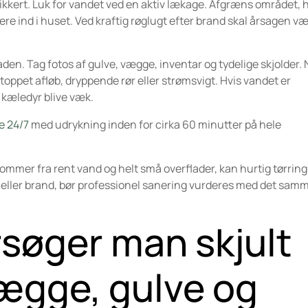
sikkert. Luk for vandet ved en aktiv lækage. Afgræns området, h
ere ind i huset. Ved kraftig røglugt efter brand skal årsagen v
en. Tag fotos af gulve, vægge, inventar og tydelige skjolder. 
oppet afløb, dryppende rør eller strømsvigt. Hvis vandet er
 kæledyr blive væk.
e 24/7
med udrykning inden for cirka 60 minutter på hele
n kommer fra rent vand og helt små overflader, kan hurtig tørrin
ller brand, bør professionel sanering vurderes med det samme
søger man skjult
ægge, gulve og