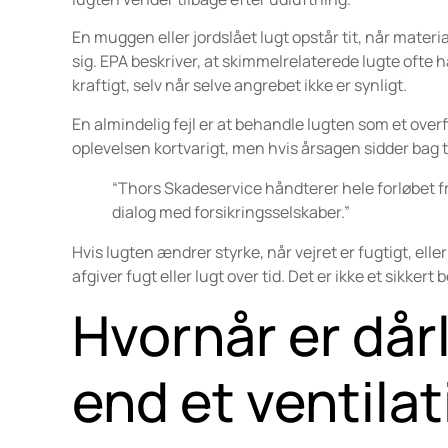
En muggen eller jordslået lugt opstår tit, når materi
sig. EPA beskriver, at skimmelrelaterede lugte oft
kraftigt, selv når selve angrebet ikke er synligt.
En almindelig fejl er at behandle lugten som et ov
oplevelsen kortvarigt, men hvis årsagen sidder bag t
“Thors Skadeservice håndterer hele forløbet f
dialog med forsikringsselskaber.”
Hvis lugten ændrer styrke, når vejret er fugtigt, ell
afgiver fugt eller lugt over tid. Det er ikke et sikkert 
Hvornår er dårl
end et ventila